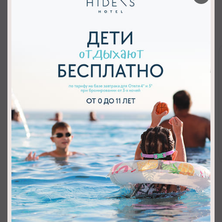
Особенности отеля
01
Собственный оборудованный пляж
У отеля благоустроенный мелкогалечный пляж, созданный
для превосходного отдыха у моря. Здесь можно чувствовать
свежий…
Подробнее
Подробнее об услугах