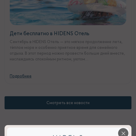
Дети бесплатно в HIDENS Отель
Сентябрь в HIDENS Отель — это мягкое продолжение лета,
тёплое море и особенно приятное время для семейного
отдыха. В этот период можно провести больше дней вместе,
наслаждаясь спокойным ритмом, уютом…
Подробнее
Смотреть все новости
×
УСЛУГИ